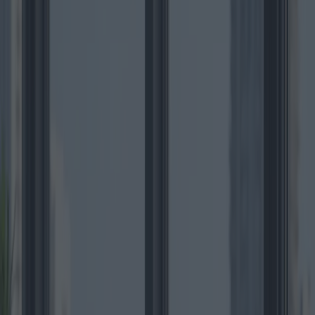
Una guía completa para
propuestas de compra de
apartamentos
Categoría
:
Blog
hogar
Etiqueta
:
#casa-compra-apartamento
#compra
#hogar
Compartir
: