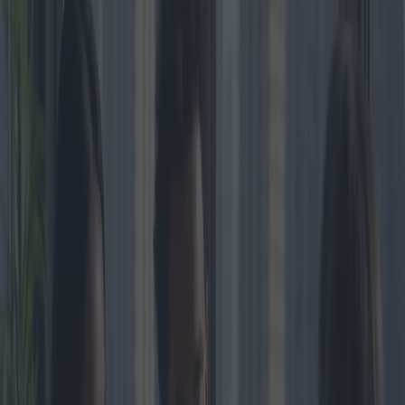
histórico, a menudo se convierten en un torbellino financiero debido
a su necesidad de mantenimiento constante.
Las variables de ubicación añaden otra capa de complejidad. Los
centros urbanos suelen tener precios elevados, impulsados por la
demanda y la proximidad a servicios como escuelas, distritos
comerciales y sistemas de transporte público. Sin embargo, este alto
costo podría compensarse con la apreciación a largo plazo del valor
de la propiedad. Por el contrario, las propiedades suburbanas o
rurales pueden ofrecer amplios espacios habitables y tranquilidad a
un precio más bajo, aunque con la desventaja de mayores tiempos
de desplazamiento y menor accesibilidad a los servicios urbanos.
Quienes compran una vivienda por primera vez escuchan con
frecuencia términos como "valor justo de mercado" y se les insta a
realizar inspecciones de la propiedad. Esta creencia popular es
innegable. Un análisis del valor justo de mercado podría revelar que
un apartamento tiene un precio excesivo en comparación con
propiedades similares. De igual manera, una inspección exhaustiva
de la propiedad suele revelar defectos que no se aprecian en las
visitas iniciales, lo que proporciona una ventaja en las
negociaciones.
Los planes de alquiler con opción a compra son otra opción que está
ganando popularidad, especialmente atractiva para quienes tienen