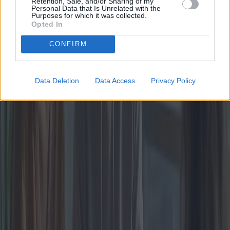
Retention, Sale, and/or Sharing of my
Personal Data that Is Unrelated with the
Purposes for which it was collected.
Opted In
CONFIRM
Data Deletion
Data Access
Privacy Policy
El proceso moderno de comprar una casa
independiente: oportunidades, desafíos y
perspectivas comparativas
Comprar una casa independiente combina conocimiento financiero y
capacidad emocional. Este artículo profundiza en los diversos