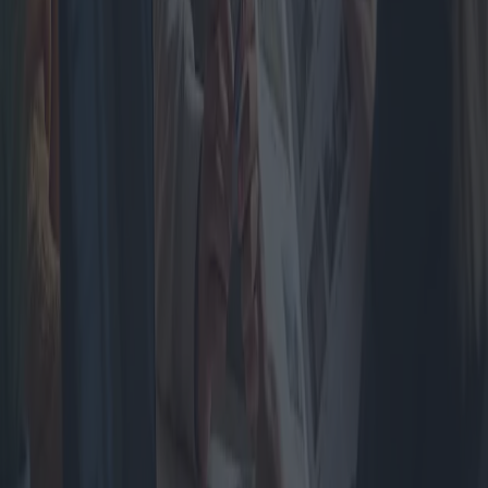
Estructuras de jardín: Guía para elegir
puertas y vallas
Las estructuras de jardín, en particular las puertas y cercas,
desempeñan un papel crucial para mejorar la estética, la seguridad y
la privacidad del hogar. Este artículo analiza diversas propuestas,
costos y ventajas de las puertas y cercas de jardín, ofreciendo una
comparación completa de las opciones disponibles.
2025-04-10
Redazione
Leer más