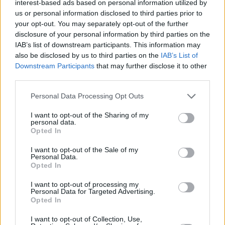
interest-based ads based on personal information utilized by
Finalmente, explorar el mundo de las propuestas de apartamentos
us or personal information disclosed to third parties prior to
implica comprender los factores cualitativos que a menudo quedan
your opt-out. You may separately opt-out of the further
eclipsados por las cifras. Un barrio vibrante, el potencial de
disclosure of your personal information by third parties on the
integración comunitaria y las perspectivas de desarrollo futuro de
IAB’s list of downstream participants. This information may
una región pueden influir considerablemente en la satisfacción a
also be disclosed by us to third parties on the
IAB’s List of
largo plazo con la elección de un apartamento. La historia cuenta
con numerosos relatos de barrios que antes se consideraban
Downstream Participants
that may further disclose it to other
indeseables se transformaron en centros culturales, elevando así el
third parties.
valor de las propiedades.
Personal Data Processing Opt Outs
Comprar un apartamento con conocimiento de causa se trata tanto
de comprender las tendencias del mercado como de la
I want to opt-out of the Sharing of my
autoconciencia del comprador potencial. Imagine filmar un
personal data.
documental sobre su día a día con diferentes propuestas de
Opted In
apartamentos: ¿qué narrativa se adapta mejor a sus ambiciones y
estilo de vida? La convergencia de estas introspecciones con
I want to opt-out of the Sale of my
estrategias financieras concisas y perspicacia del mercado suele
Personal Data.
anunciar una transición exitosa de comprador a propietario.
Opted In
Publicado
:
2025-04-05
De
:
Redazione
I want to opt-out of processing my
Personal Data for Targeted Advertising.
También te puede interesar
Opted In
I want to opt-out of Collection, Use,