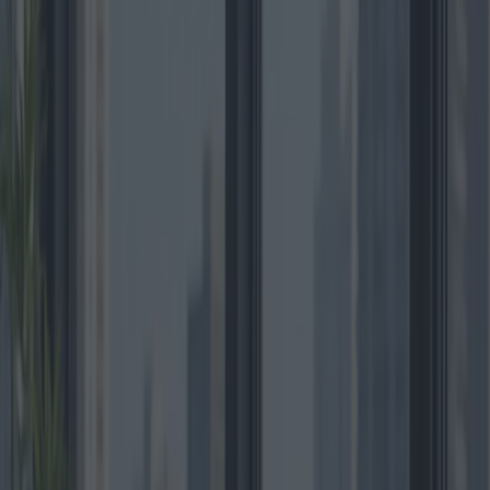
Comprar un apartamento suele considerarse una inversión clave en
la vida. Sin embargo, la búsqueda puede convertirse rápidamente en
un laberinto de decisiones abrumadoras, trámites complejos y
compromisos financieros. Esta guía busca desmitificar el proceso,
ofreciendo una visión detallada de las propuestas, los costos y las
ventajas de las diversas opciones disponibles en el mercado.
Los posibles compradores se enfrentan a una gran variedad de
opciones a la hora de comprar un apartamento. Desde la ubicación y
las comodidades hasta las diferencias de precio, cada aspecto parece