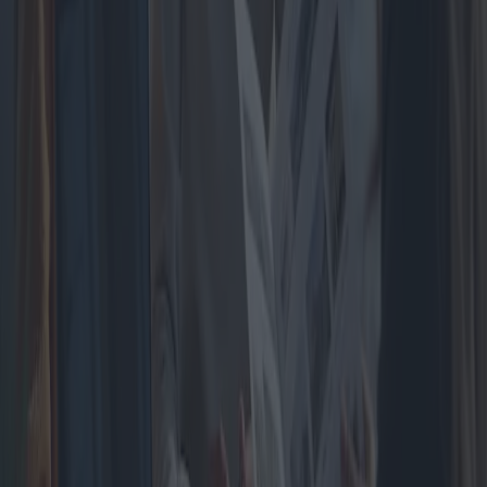
Guía para comprar un apartamento en el
centro de las ciudades
Comprar un apartamento en el centro de la ciudad puede ser una
experiencia gratificante, pero también desafiante. Este artículo
explora diversas propuestas, costos y beneficios asociados con la
inversión inmobiliaria urbana, ofreciendo información sobre posibles
problemas y opciones para los posibles compradores.
2025-05-07
Redazione
Leer más