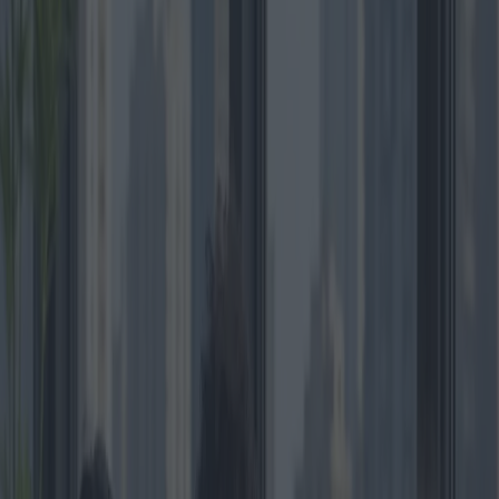
estar entrelazado, lo que complica aún más el proceso de toma de
decisiones. Empiece por establecer un presupuesto claro, ya que esto
sienta las bases para todas las decisiones posteriores. Según la
experta inmobiliaria Barbara Corcoran, «un presupuesto claro es la
base de cualquier búsqueda de propiedad fructífera». Es
fundamental determinar si los fondos provendrán de ahorros, una
hipoteca o una combinación de ambos.
Un desafío constante en la compra de apartamentos es comprender
las diversas propuestas que los agentes, y a veces incluso los propios
vendedores, presentan a los compradores. Estas propuestas pueden
variar considerablemente, presentando distintas combinaciones de
costos iniciales, tasas hipotecarias y detalles menores como cuotas
de mantenimiento o impuestos prediales. Por ejemplo, un
apartamento de nueva construcción podría ofrecer un precio de
compra ligeramente superior, pero podría permitirse costos de
mantenimiento más bajos gracias a la infraestructura moderna y al
consumo eficiente de energía.
En comparación, los apartamentos más antiguos suelen tener un
coste inicial más bajo, pero pueden conllevar gastos de renovación
considerables. El analista inmobiliario Mark Zandi señala: «Los
ahorros iniciales pueden delatar gastos futuros ocultos,
especialmente en edificios antiguos». Los apartamentos históricos, si
bien son bienes apreciados por su estética clásica y su pasado