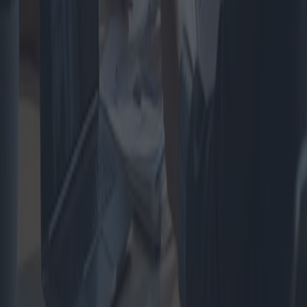
Estructuras de jardín para el hogar:
cobertizos, cenadores y pérgolas
Este artículo explora las diversas opciones de estructuras para
jardines, centrándose en casetas, cenadores y pérgolas. Examina los
beneficios, costos y posibles inconvenientes asociados con la
compra de estas estructuras, ofreciendo una comparación detallada
para ayudar a los propietarios a tomar decisiones informadas.
2025-04-10
Redazione
Leer más