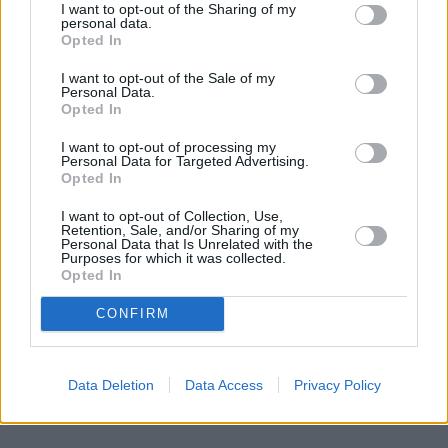
I want to opt-out of the Sharing of my
personal data.
Opted In
I want to opt-out of the Sale of my
Personal Data.
Caldaie a gas: innovazioni che migliorano
Opted In
efficienza e sostenibilità
I want to opt-out of processing my
Personal Data for Targeted Advertising.
Le caldaie a gas continuano a essere un pilastro dei sistemi di
Opted In
riscaldamento residenziali, con recenti innovazioni che ne
migliorano l'efficienza e la sostenibilità. Con l'evoluzione del
I want to opt-out of Collection, Use,
mercato, emergono nuovi modelli e tecnologie, offrendo ai
Retention, Sale, and/or Sharing of my
consumatori un'ampia gamma di scelta. Questo articolo
Personal Data that Is Unrelated with the
Purposes for which it was collected.
approfondisce le ultime tendenze, i modelli di punta e le offerte più
Opted In
vantaggiose, offrendo spunti sulle preferenze regionali e sulle
opzioni con il miglior rapporto qualità-prezzo.
CONFIRM
2025-04-28
Redazione
Leggi di più
Data Deletion
Data Access
Privacy Policy