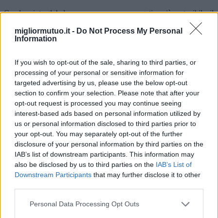
Con la spinta globale verso un consumo energetico più sostenibile, il
mercato dei riscaldatori elettrici sta vivendo un'ondata di modelli
innovativi e progressi tecnologici. Con l'avvicinarsi del 2025, ai
migliormutuo.it -
Do Not Process My Personal
Information
consumatori si presenta una vasta gamma di opzioni che promettono
efficienza, convenienza ed estetica moderna. Questo articolo
approfondisce le ultime tendenze, i modelli più promettenti, le
If you wish to opt-out of the sale, sharing to third parties, or
dinamiche di mercato nelle diverse regioni e fornisce spunti su come
processing of your personal or sensitive information for
assicurarsi le migliori offerte disponibili.
targeted advertising by us, please use the below opt-out
2025-04-28
Redazione
section to confirm your selection. Please note that after your
Leggi di più
opt-out request is processed you may continue seeing
interest-based ads based on personal information utilized by
us or personal information disclosed to third parties prior to
your opt-out. You may separately opt-out of the further
disclosure of your personal information by third parties on the
IAB’s list of downstream participants. This information may
also be disclosed by us to third parties on the
IAB’s List of
Downstream Participants
that may further disclose it to other
third parties.
Personal Data Processing Opt Outs