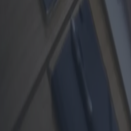
Viale Adua, 4
07100 Sassari, Italia
N.º de IVA IT02979500903
Correo electrónico: info@migliormutuo.it
¿Qué son las cookies y otras herramientas de seguimiento?
Las cookies son pequeños archivos de texto que los sitios web visitado
El sitio también puede utilizar otras herramientas de seguimiento compa
técnicos, estadísticos, de medición o publicitarios.
Tipos de herramientas utilizadas
El sitio web utiliza o puede utilizar las siguientes categorías de cook
a) Cookies técnicas o estrictamente necesarias
Estas son cookies y herramientas necesarias para el funcionamiento del 
los servicios solicitados.
Estas herramientas no requieren el consentimiento del usuario.
Según la información disponible actualmente, estas incluyen la cookie 
Nombre: FCCDCF