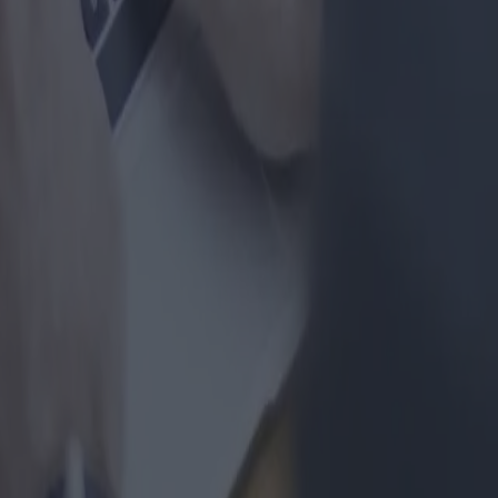
 de seguimiento por parte del sitio web https://migliormutuo.it/ (en adel