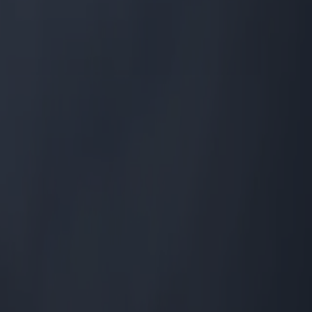
ante, el "Sitio").