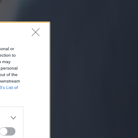
sonal or
ection to
ou may
 personal
out of the
 downstream
B’s List of