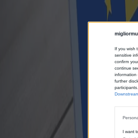
migliormut
If you wish 
sensitive in
confirm you
continue se
information 
further disc
participants
Downstream 
Persona
I want t