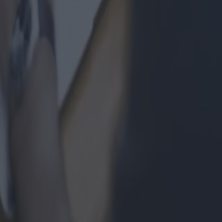
s por el usuario envían a su dispositivo, donde se almacenan y luego se 
rables a las cookies, como píxeles, identificadores en línea, scripts, al
ies y herramientas de seguimiento:
Sitio, la seguridad, la gestión de la infraestructura, el almacenamiento
utilizada por la plataforma de gestión de consentimiento: