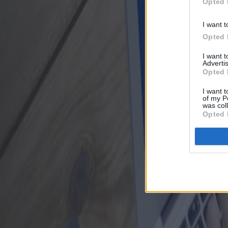
Opted 
I want t
Opted 
I want 
Advertis
Opted 
I want t
of my P
was col
Opted 