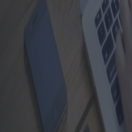
Política de privacidad
Información sobre el tratamiento de datos personales según lo dispue
Dubhe Srl en su calidad de Responsable del tratamiento de sus datos 
la protección de los interesados con respecto al tratamiento de datos p
Sus datos personales serán tratados de conformidad con lo dispuesto en
PUBLICIDAD