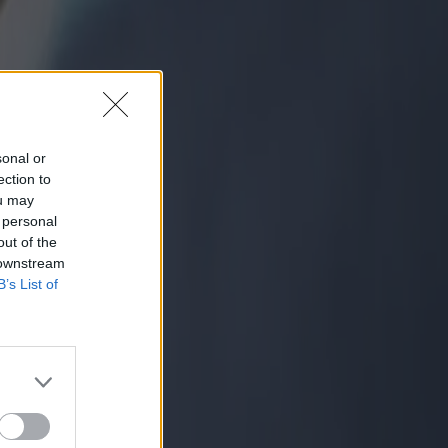
sonal or
ection to
ou may
 personal
out of the
 downstream
B’s List of