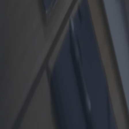
Microsoft Advertising, Facebook Lookalike Audience, Verizon 
Datos personales: cookies; Datos de uso
cerebro
Datos personales: cookies; varios tipos de datos según lo especificado 
Audiencia similar a Outbrain
Datos personales: cookies; información del dispositivo; Identificado
Red de audiencia de Facebook
Datos personales: cookies; identificadores únicos de dispositivos pa
ANALÍTICA
Google Analytics, Google Analytics con IP anonimizada, seguimi
Datos personales: cookies; Datos de uso
Funciones de informes publicitarios de Google Analytics
Datos personales: cookies; identificadores únicos de dispositivos para
servicio
Análisis de Facebook para aplicaciones
Datos Personales: Datos de Uso; varios tipos de datos según lo especif
Informes demográficos e intereses de Google Analytics