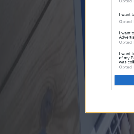
Opted 
I want t
Opted 
I want 
Advertis
Opted 
I want t
of my P
was col
Opted 