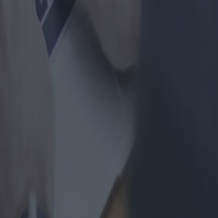
sto en los artículos 13 y 14 del Reglamento UE 2016/679 dirigida a Cli
personales, de conformidad con y para los fines del Reg. UE. 2016/679
ersonales y que este tratamiento se basará en principios de corrección, l
 la citada legislación y las obligaciones de protección establecidas en 