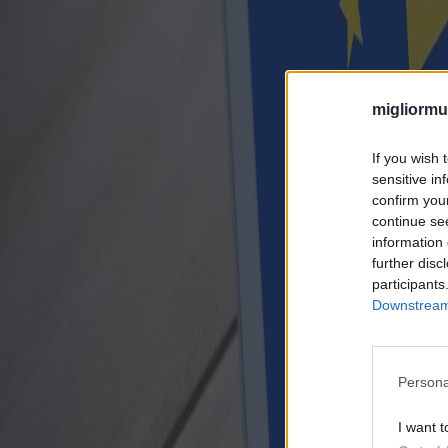
migliormut
If you wish 
sensitive in
confirm you
continue se
information 
further disc
participants
Downstream 
Persona
I want t