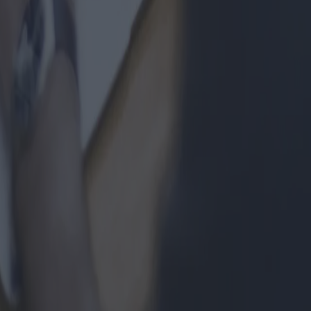
Media (EMEA), Google Ad Manager, Google Ads Audiencias similar
en la política de privacidad del servicio
r universalmente único (UUID); Datos de uso
ra publicidad (ID de anunciante de Google o IDFA, por ejemplo); Datos 
ento de conversiones de Google Ads y seguimiento de conversiones
 publicidad (ID de anunciante de Google o IDFA, por ejemplo); varios ti
icado en la política de privacidad del servicio