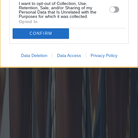
I want to opt-out of Collection, Use,
Retention, Sale, and/or Sharing of my
Personal Data that Is Unrelated with the
Purposes for which it was collected.
Opted In
CONFIRM
Collares de mujer: Ofertas del mercado y
preferencias regionales
Data Deletion
Data Access
Privacy Policy
El mundo de los collares para mujer es tan vasto y variado como la
moda misma. Con la constante aparición de nuevas colecciones y la
disponibilidad de ofertas en el mercado, mantenerse al día con las
últimas tendencias y preferencias regionales es fundamental para los
amantes de la moda. Este artículo explora los estilos emergentes, las
variaciones geográficas de la demanda y ofrece información sobre
las mejores ofertas del mercado actual.
2025-04-14
Redazione
Leer más