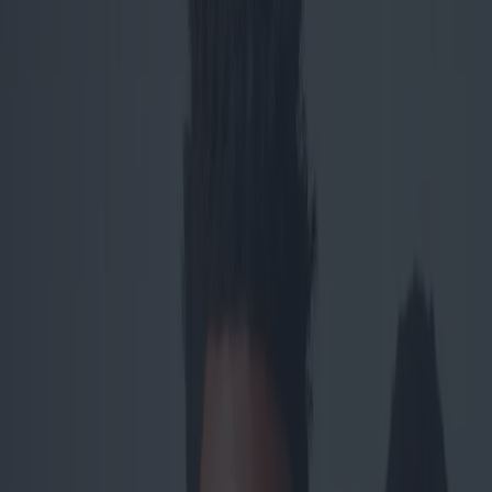
Tendencias de collares para
hombre
Categoría
:
Blog
Compras
Etiqueta
:
#collares
#compras
#Compras-joyas-collares-hombres
#joyas
Compartir
: