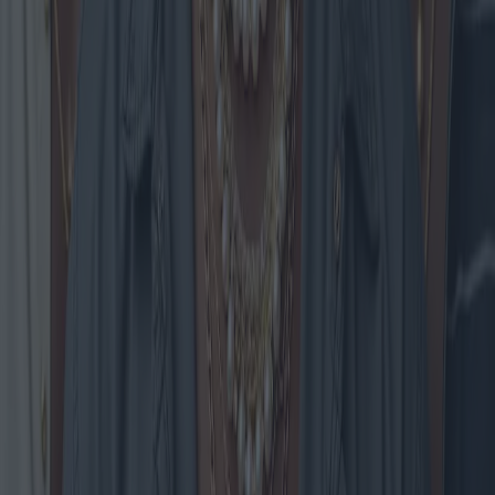
Con el impulso global hacia un consumo energético más sostenible,
el mercado de calentadores eléctricos experimenta un auge de
modelos innovadores y avances tecnológicos. A medida que nos
acercamos a 2025, los consumidores se enfrentan a una amplia gama
de opciones que prometen eficiencia, asequibilidad y estética
moderna. Este artículo profundiza en las últimas tendencias, los
modelos más prometedores, la dinámica del mercado en diferentes
regiones y ofrece información para conseguir las mejores ofertas.
2025-04-28
Redazione
Leer más