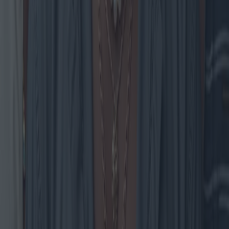
Calderas de gas: Innovaciones que
mejoran la eficiencia y la sostenibilidad
Las calderas de gas siguen siendo un pilar fundamental de los
sistemas de calefacción residencial, gracias a las recientes
innovaciones que mejoran la eficiencia y la sostenibilidad. A medida
que el mercado evoluciona, surgen nuevos modelos y tecnologías
que ofrecen a los consumidores una amplia gama de opciones. Este
artículo analiza las últimas tendencias, los mejores modelos y las
ofertas más destacadas, ofreciendo información sobre las
preferencias regionales y las opciones con la mejor relación calidad-
precio.
2025-04-28
Redazione
Leer más