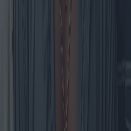
La revolución de las calderas eléctricas:
tendencias del mercado y las mejores
opciones de compra
A medida que el mundo avanza hacia soluciones energéticas más
sostenibles, las calderas eléctricas se están convirtiendo cada vez
más en un elemento clave. Gracias a los avances tecnológicos, se
prevé que 2025 sea testigo de modelos innovadores y ofertas
competitivas. Este artículo explora las últimas tendencias, los
avances tecnológicos y la dinámica del mercado regional, guiando a
los consumidores hacia las mejores soluciones en relación calidad-