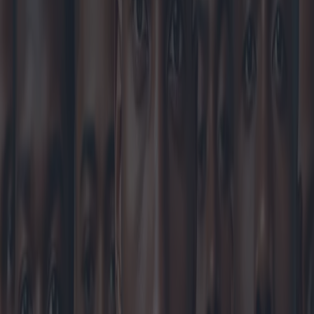
símbolo de estatus, poder y espiritualidad. Los faraones del antiguo
Egipto usaban collares elaborados como testimonio de su riqueza y
derechos divinos. En la época medieval, los caballeros usaban
colgantes con motivos religiosos para protegerse en las batallas. En
la historia más reciente, los collares se han asociado a menudo con
subculturas y grupos identitarios, como los aficionados al rock and
roll de la década de 1970, que adoptaron las cadenas como parte de
su estética rebelde.
En la era contemporánea, la creciente aceptación de la joyería
masculina se debe en gran medida a figuras influyentes de la cultura
pop. Celebridades como Harry Styles, con su afición por las perlas,
y artistas de hip-hop como Jay-Z, quien prefiere las cadenas de oro,
han convertido los collares en un elemento básico del guardarropa
masculino. Esto ha contribuido a una mayor aceptación y
normalización de la joyería como parte integral de la moda
masculina.
Capitales mundiales de la moda como Milán, París y Nueva York
siguen marcando tendencias que se extienden por todo el planeta.
Una tendencia en auge en estos centros es la fusión del lujo y la
moda urbana, difuminando las fronteras entre la joyería formal y la
informal. Diseñadores como Virgil Abloh, de Louis Vuitton, han
incorporado cadenas y colgantes extragrandes a sus colecciones
informales, popularizando aún más esta tendencia. Los collares para