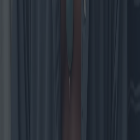
Inicio
Blog
Sobre nosotros
Contacto
Política de Privacidad
Política de Cookies
1.0.5
© migliormutuo.it - Reservados todos los derechos.