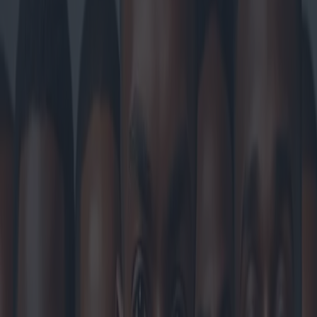
La moda es un panorama en constante evolución, y los accesorios
masculinos se han ganado gradualmente su lugar en este dinámico
mundo. Los collares, en particular, han experimentado un
resurgimiento en la última década, influenciados por los cambios
culturales, el apoyo de celebridades y las nuevas normas sociales.
Contrariamente a las expectativas tradicionales, los hombres
modernos recurren cada vez más a los collares para expresar su
individualidad y estilo.
Los orígenes del uso de collares por parte de los hombres se
remontan a las civilizaciones antiguas, donde se usaban como