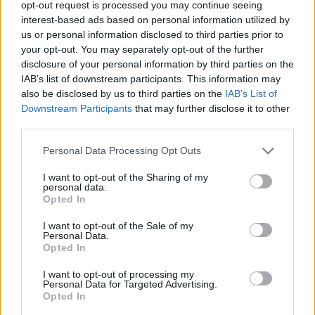
A medida que los collares masculinos se convierten en un elemento
opt-out request is processed you may continue seeing
esencial de la moda, los expertos de la industria predicen un
interest-based ads based on personal information utilized by
crecimiento continuo en el mercado global de collares. Oliviero
us or personal information disclosed to third parties prior to
Remargue, destacado analista de moda, sugiere que el auge de las
your opt-out. You may separately opt-out of the further
tendencias de moda de género neutro romperá aún más las barreras
disclosure of your personal information by third parties on the
entre los accesorios tradicionales para hombre y mujer. Expertos de
la industria sostienen que los collares masculinos se integrarán más
IAB’s list of downstream participants. This information may
en la narrativa más amplia de la moda inclusiva, celebrando la
also be disclosed by us to third parties on the
IAB’s List of
expresión individual.
Downstream Participants
that may further disclose it to other
third parties.
Publicado
:
2025-04-14
De
:
Redazione
Personal Data Processing Opt Outs
También te puede interesar
I want to opt-out of the Sharing of my
personal data.
Opted In
I want to opt-out of the Sale of my
Personal Data.
Opted In
I want to opt-out of processing my
Personal Data for Targeted Advertising.
Opted In