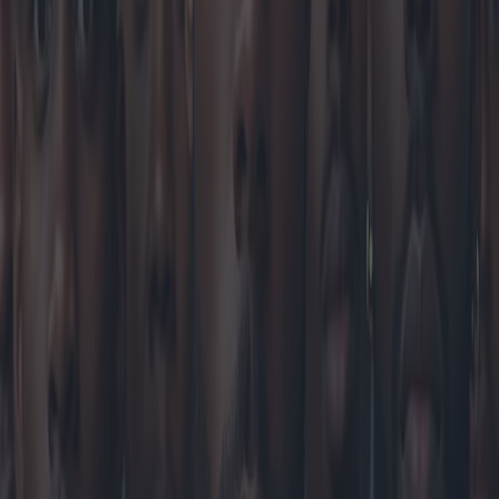
hombre se ven ahora en eventos que van desde festivales de música
hasta desfiles de alta costura.
Geográficamente, la popularidad y los estilos de los collares para
hombre varían significativamente. En Europa, se prefieren los
diseños minimalistas y elegantes, lo que a menudo refleja la
preferencia de la región por la elegancia discreta. Las marcas
escandinavas, en particular, priorizan la simplicidad y la
sostenibilidad ambiental en sus diseños. Por el contrario, en
Norteamérica, piezas más audaces y expresivas, como placas de
identificación y medallones, dominan el mercado, en sintonía con el
vibrante y diverso panorama cultural.
En Asia, la creciente influencia occidental ha provocado un aumento
en la demanda de collares para hombre. En Japón y Corea del Sur,
las generaciones más jóvenes, interesadas en la moda, están
adoptando los collares como accesorios clave para definir su estilo.
Esta tendencia cuenta con el apoyo de influencers locales y estrellas
del K-pop, quienes suelen promocionar diversas marcas de joyería
con sus vibrantes y eclécticas elecciones de moda.
Los análisis de mercado destacan que la demanda de collares para
hombre está en aumento a nivel mundial. Los mercados en línea han
ampliado la accesibilidad, con marcas que ofrecen colecciones
diversas que se adaptan a una amplia gama de preferencias y