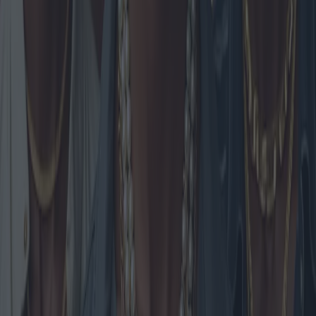
Estufas de pellets: modelos emergentes y
las mejores compras
El mercado de estufas de pellets está en auge en 2025 con modelos
de vanguardia y tecnologías innovadoras. Analizamos las últimas
tendencias, modelos emergentes y patrones de compra regionales
para guiar a los consumidores hacia la toma de decisiones de compra
más informadas y rentables.
2025-04-28
Redazione