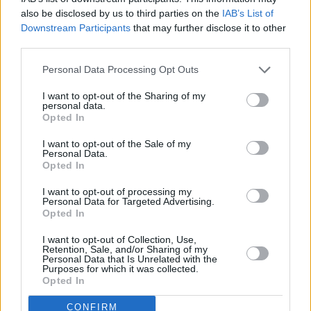
also be disclosed by us to third parties on the
IAB’s List of
Downstream Participants
that may further disclose it to other
third parties.
Los Nuevos modelos de Portátiles: Los
Personal Data Processing Opt Outs
mejores productos calidad-precio
I want to opt-out of the Sharing of my
personal data.
El mercado de los ordenadores portátiles está en constante evolución
Opted In
con la aparición de nuevas tecnologías, modelos y tendencias. En
este artículo se profundiza en las últimas innovaciones en portáti…
I want to opt-out of the Sale of my
Leer más
Personal Data.
Opted In
I want to opt-out of processing my
Personal Data for Targeted Advertising.
Opted In
I want to opt-out of Collection, Use,
Retention, Sale, and/or Sharing of my
Personal Data that Is Unrelated with the
Purposes for which it was collected.
Opted In
CONFIRM