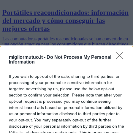
Portátiles reacondicionados: información
del mercado y cómo conseguir las
mejores ofertas
Las computadoras portátiles reacondicionadas se han convertido en
una opción atractiva para los consumidores que buscan dispositivos
de alto rendimiento a precios económicos. Este artículo explora
los…
migliormutuo.it -
Do Not Process My Personal
Leer más
Information
If you wish to opt-out of the sale, sharing to third parties, or
processing of your personal or sensitive information for
targeted advertising by us, please use the below opt-out
section to confirm your selection. Please note that after your
opt-out request is processed you may continue seeing
interest-based ads based on personal information utilized by
us or personal information disclosed to third parties prior to
your opt-out. You may separately opt-out of the further
disclosure of your personal information by third parties on the
IAB’s list of downstream participants. This information may