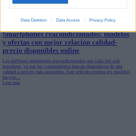
Data Deletion
Data Access
Privacy Policy
Smartphones reacondicionados: modelos
y ofertas con mejor relación calidad-
precio disponibles online
Los teléfonos inteligentes reacondicionados son cada vez más
populares, ya que los consumidores buscan dispositivos de alta
calidad a precios más asequibles. Este artículo explora los modelos,
las eva…
Leer más