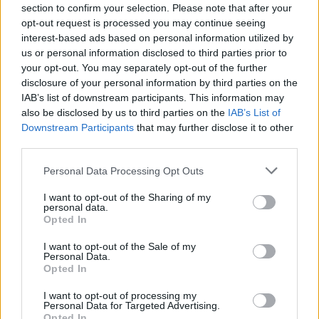
combustible. El atractivo del ahorro inmediato a veces puede
section to confirm your selection. Please note that after your
eclipsar los costos a largo plazo, como las altas tasas de interés sobre
opt-out request is processed you may continue seeing
saldos vencidos o las comisiones ocultas. Como señala Susan Black,
interest-based ads based on personal information utilized by
consultora financiera: «La clave para maximizar el potencial de una
tarjeta de combustible reside en una gestión prudente de sus
us or personal information disclosed to third parties prior to
características y costos».
your opt-out. You may separately opt-out of the further
disclosure of your personal information by third parties on the
En resumen, si bien las tarjetas de combustible para particulares
IAB’s list of downstream participants. This information may
ofrecen importantes oportunidades de ahorro y comodidad, los
also be disclosed by us to third parties on the
IAB’s List of
consumidores deben explorar la variedad de ofertas considerando
Downstream Participants
that may further disclose it to other
cuidadosamente sus hábitos de conducción y objetivos financieros.
De esta manera, podrán aprovechar eficazmente los beneficios que
third parties.
ofrecen estas tarjetas y disfrutar de una experiencia de repostaje más
económica.
Personal Data Processing Opt Outs
Publicado
:
2025-04-04
De
:
Redazione
I want to opt-out of the Sharing of my
personal data.
También te puede interesar
Opted In
I want to opt-out of the Sale of my
Personal Data.
Opted In
I want to opt-out of processing my
Personal Data for Targeted Advertising.
Opted In