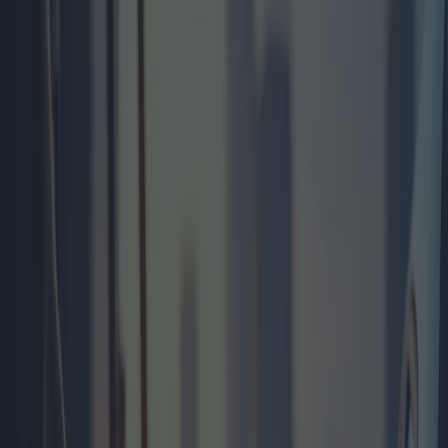
Tarjetas de Combustible para
Particulares: Ofertas y
Suscripciones
Categoría
:
Blog
Vehículos
Etiqueta
:
#tarjeta de combustible
#vehículos
#vehículos-tarjeta-de-
combustible-personal
Compartir
: