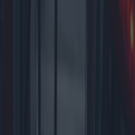
Panorama del alquiler de furgonetas:
Guía para alquileres a corto, largo plazo
y diarios
El alquiler de furgonetas se ha convertido en una opción cada vez
más popular tanto para empresas como para particulares, ofreciendo
flexibilidad y comodidad a quienes necesitan soluciones de
transporte. Este artículo explora diferentes opciones de alquiler de
furgonetas, incluyendo alquileres a largo plazo, a corto plazo y por
día, destacando las consideraciones y requisitos clave, y
comparando las ofertas del mercado en diversas regiones.
2025-04-04
Redazione