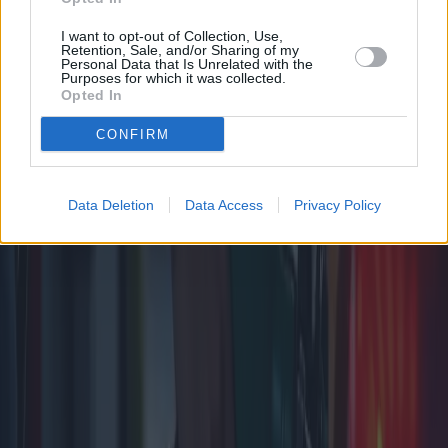
I want to opt-out of Collection, Use,
Retention, Sale, and/or Sharing of my
Personal Data that Is Unrelated with the
Purposes for which it was collected.
Opted In
CONFIRM
Data Deletion
Data Access
Privacy Policy
Tarjetas de combustible para empresas:
las mejores opciones disponibles
Este artículo explora el mundo de las tarjetas de combustible para
empresas, comparando ofertas de empresas líderes y destacando las
diferencias regionales. Su objetivo es brindar a las empresas
información sobre las mejores opciones de tarjetas de combustible
que se ajusten a sus necesidades, garantizando un servicio
excepcional sin sorpresas.
2025-04-04
Redazione
Leer más