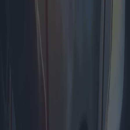
estaciones de servicio de Exxon y Mobil. Esta tarjeta también ofrece
ahorros adicionales en compras en tiendas, un beneficio
especialmente atractivo para viajeros frecuentes. Por otro lado,
Chevron y Texaco han lanzado su "Techron Advantage Card", que
ofrece recompensas por la compra de combustible en cualquiera de
sus numerosas estaciones de servicio en todo el país.
Sin embargo, estos beneficios conllevan ciertas condiciones que los
usuarios deben comprender a fondo. Normalmente, las tarjetas de
combustible para particulares requieren cuotas de suscripción o
tienen condiciones de uso que podrían no ser adecuadas para todos
los consumidores. Por ejemplo, algunas tarjetas exigen una compra
mínima de combustible para acceder a descuentos o tienen cuotas
anuales que podrían superar el ahorro potencial para conductores
ocasionales.
Geográficamente, la prevalencia y el atractivo de las tarjetas de
combustible varían significativamente. En zonas urbanas
densamente pobladas y con un alto uso de vehículos, la competencia
entre proveedores de combustible es más pronunciada. Ciudades
como Londres, París y Nueva York ofrecen una gama más amplia de
opciones de tarjetas de combustible, y las empresas compiten por
fidelizar a los consumidores mediante precios y beneficios
competitivos.