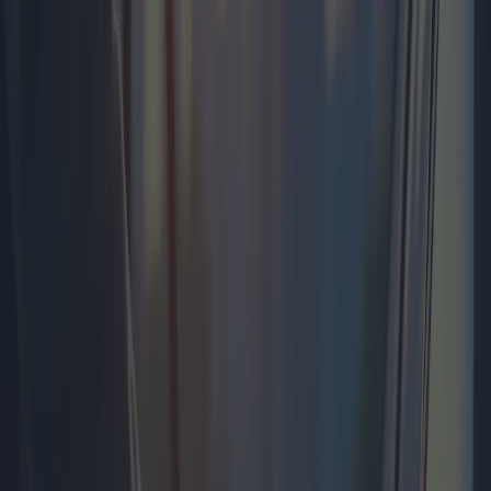
práctica que simplifica la compra de combustible. Suelen ofrecer
ventajas adicionales, como descuentos en el precio del combustible
o puntos de recompensa canjeables por diversos bienes y servicios.
Estas características son especialmente atractivas para los
consumidores particulares que buscan minimizar sus gastos de
combustible.
El auge del uso individual de tarjetas de combustible se debe a
varios factores. La creciente concienciación de los consumidores
sobre las herramientas de gestión financiera y la comodidad de
contar con soluciones de pago específicas son factores clave.
Además, la feroz competencia entre los proveedores de combustible
ha dado lugar a ofertas innovadoras y a una diversificación de
servicios adaptados a las necesidades individuales.
En Europa, por ejemplo, empresas líderes como Shell y BP han
introducido tarjetas de combustible diseñadas específicamente para
particulares. La "Tarjeta Prepago Shell" de Shell y la "BPme" de BP
ofrecen a los usuarios formas sencillas de gestionar sus gastos de
combustible. Estas tarjetas ofrecen importantes descuentos y ofertas
especiales en sus estaciones, dirigidas a los usuarios habituales que
buscan optimizar sus gastos de conducción.
En Estados Unidos, destaca la "Smart Card " de ExxonMobil, que
ofrece un reembolso en las compras de gasolina realizadas en las