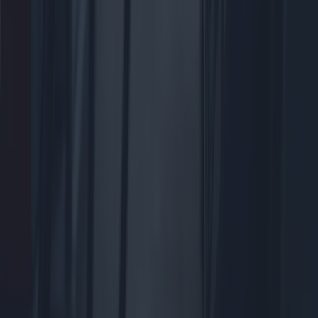
los factores que influyen en las valoraciones del mercado, la
importancia del historial y el estado del vehículo, la documentación
requerida y las tendencias del mercado regional para ayudar a los
compradores potenciales a tomar decisiones informadas.
2025-04-03
Redazione
Leer más