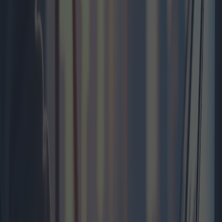
El concepto de tarjetas de combustible se ha asociado desde hace
tiempo a la gestión de gastos corporativos de flotas. Sin embargo, su
expansión a los consumidores particulares marca un cambio
significativo en el mercado minorista de combustibles. A medida que
fluctúan los precios del combustible y evoluciona la tecnología, los
consumidores particulares comienzan a disfrutar de las ventajas
tradicionalmente reservadas a las empresas.
Las tarjetas de combustible son, en esencia, una solución de pago