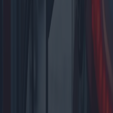
Mercado de coches diésel y gasolina:
Propuestas, garantías y decisiones de
compra inteligentes
En el ámbito de la adquisición de vehículos personales, la elección
entre coches diésel y de gasolina sigue siendo una consideración
importante para los compradores. Este artículo explora diversas
propuestas y garantías, destaca posibles problemas a tener en cuenta
y ofrece perspectivas comparativas para tomar una decisión de
compra segura. Mediante el análisis de tendencias geográficas y
opiniones de expertos, ofrecemos una guía completa para
comprender las complejidades de la compra de coches diésel o de
gasolina.
2025-05-05
Redazione
Leer más