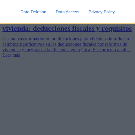
Data Deletion
Data Access
Privacy Policy
Las nuevas reglas de bonificación para la
vivienda: deducciones fiscales y requisitos
Las nuevas normas sobre bonificaciones para viviendas introducen
cambios significativos en las deducciones fiscales por reformas de
viviendas y mejoras en la eficiencia energética. Este artículo anali…
Leer más