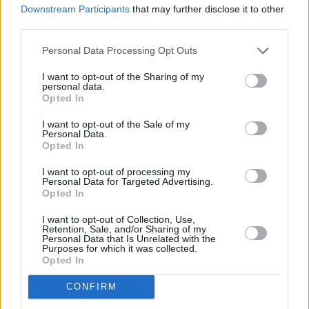
Downstream Participants
that may further disclose it to other
third parties.
El auge de las ventas de inmuebles en las
Personal Data Processing Opt Outs
pequeñas ciudades italianas
I want to opt-out of the Sharing of my
En los últimos años, se ha producido un aumento significativo de las
personal data.
transacciones inmobiliarias en las ciudades más pequeñas de Italia.
Opted In
Esta tendencia se ve impulsada por un creciente interés en el e…
Leer más
I want to opt-out of the Sale of my
Personal Data.
Opted In
I want to opt-out of processing my
Personal Data for Targeted Advertising.
Opted In
I want to opt-out of Collection, Use,
Retention, Sale, and/or Sharing of my
Personal Data that Is Unrelated with the
Purposes for which it was collected.
Opted In
CONFIRM