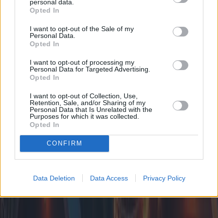
personal data.
Opted In
2025-04-04
Redazione
Leer más
I want to opt-out of the Sale of my
Personal Data.
Opted In
I want to opt-out of processing my
Personal Data for Targeted Advertising.
Opted In
I want to opt-out of Collection, Use,
Retention, Sale, and/or Sharing of my
Personal Data that Is Unrelated with the
Purposes for which it was collected.
Opted In
CONFIRM
Data Deletion
Data Access
Privacy Policy
Aventuras en tiendas de campaña: ofertas
de última hora, paquetes con todo
incluido y opciones de viajes en grupo