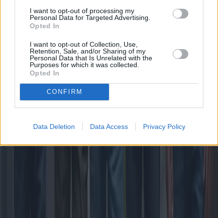
Publicado
:
2025-04-11
De
:
Redazione
I want to opt-out of processing my
Personal Data for Targeted Advertising.
Opted In
También te puede interesar
I want to opt-out of Collection, Use,
Retention, Sale, and/or Sharing of my
Personal Data that Is Unrelated with the
Purposes for which it was collected.
Opted In
CONFIRM
Data Deletion
Data Access
Privacy Policy
Estufas de pellets: modelos emergentes y