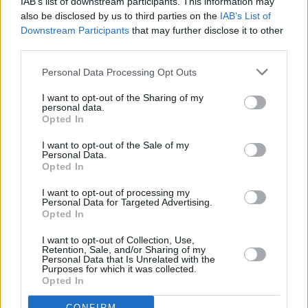
IAB’s list of downstream participants. This information may
also be disclosed by us to third parties on the
IAB’s List of
Downstream Participants
that may further disclose it to other
third parties.
Trading de Forex: Estrategias, beneficios
Personal Data Processing Opt Outs
y desafíos
I want to opt-out of the Sharing of my
personal data.
Operar en Forex ofrece inmensas oportunidades de obtener
Opted In
ganancias financieras, pero conlleva riesgos y desafíos inherentes.
Comprender la dinámica de las fluctuaciones monetarias, la
I want to opt-out of the Sale of my
planificación es…
Personal Data.
Leer más
Opted In
I want to opt-out of processing my
Personal Data for Targeted Advertising.
Opted In
I want to opt-out of Collection, Use,
Retention, Sale, and/or Sharing of my
Personal Data that Is Unrelated with the
Purposes for which it was collected.
Opted In
CONFIRM