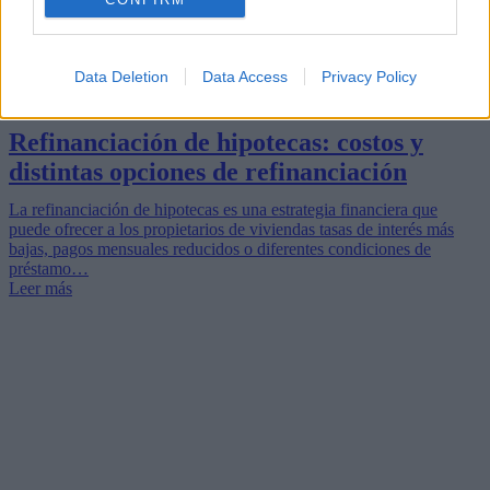
Data Deletion
Data Access
Privacy Policy
Refinanciación de hipotecas: costos y
distintas opciones de refinanciación
La refinanciación de hipotecas es una estrategia financiera que
puede ofrecer a los propietarios de viviendas tasas de interés más
bajas, pagos mensuales reducidos o diferentes condiciones de
préstamo…
Leer más