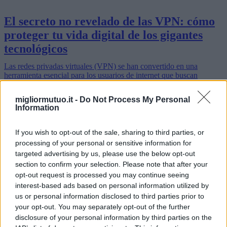
El secreto no revelado de las VPN: cómo
proteger tu vida digital de los gigantes
tecnológicos
Las redes privadas virtuales (VPN) se han convertido en una
herramienta esencial para los usuarios de internet que buscan
mantener su privacidad y seguridad en línea. A medida que las
grandes empresas…
migliormutuo.it -
Do Not Process My Personal
Leer más
Information
If you wish to opt-out of the sale, sharing to third parties, or
processing of your personal or sensitive information for
targeted advertising by us, please use the below opt-out
section to confirm your selection. Please note that after your
opt-out request is processed you may continue seeing
interest-based ads based on personal information utilized by
us or personal information disclosed to third parties prior to
your opt-out. You may separately opt-out of the further
disclosure of your personal information by third parties on the