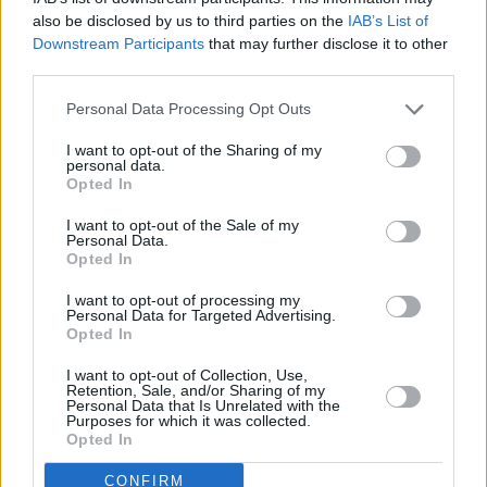
also be disclosed by us to third parties on the
IAB’s List of
Downstream Participants
that may further disclose it to other
Soins aux personnes âgées dans les
third parties.
maisons de retraite : options, coûts et
Personal Data Processing Opt Outs
variations régionales
I want to opt-out of the Sharing of my
Choisir une maison de retraite médicalisée implique d'évaluer de
personal data.
nombreux facteurs, notamment les options, les coûts et les
Opted In
différences régionales. Cet article explore la complexité des soins
aux pers…
I want to opt-out of the Sale of my
Lire la suite
Personal Data.
Opted In
I want to opt-out of processing my
Personal Data for Targeted Advertising.
Opted In
I want to opt-out of Collection, Use,
Retention, Sale, and/or Sharing of my
Personal Data that Is Unrelated with the
Purposes for which it was collected.
Opted In
CONFIRM