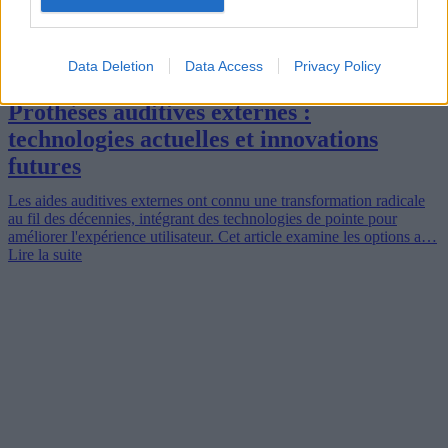
Data Deletion
Data Access
Privacy Policy
Prothèses auditives externes :
technologies actuelles et innovations
futures
Les aides auditives externes ont connu une transformation radicale
au fil des décennies, intégrant des technologies de pointe pour
améliorer l'expérience utilisateur. Cet article examine les options a…
Lire la suite