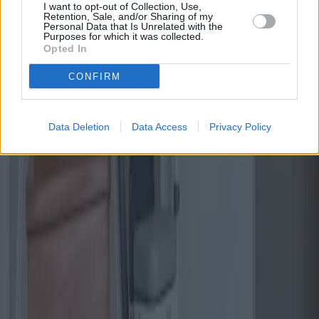
en consultant des professionnels du secteur, les propriétaires peuvent
I want to opt-out of Collection, Use,
s'assurer de choisir le monte-escalier le mieux adapté à leurs besoins
Retention, Sale, and/or Sharing of my
Personal Data that Is Unrelated with the
et de transformer leur maison en un havre de paix accessible.
Purposes for which it was collected.
Opted In
Publié
:
2025-04-07
De
:
Redazione
CONFIRM
Cela pourrait vous intéresser
Data Deletion
Data Access
Privacy Policy