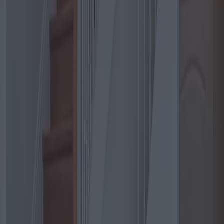
La première étape pour comprendre les monte-escaliers courbes
consiste à identifier ce qui les distingue de leurs homologues droits.
Un monte-escalier courbe est fabriqué sur mesure pour s'adapter
parfaitement à la configuration d'un escalier, ce qui le rend
intrinsèquement plus complexe et coûteux. Les coûts peuvent varier
considérablement, généralement entre 10 000 et 15 000 $, selon la
complexité de l'escalier et les besoins spécifiques de l'utilisateur.
En matière d'options, le marché offre une multitude de choix. Les
principaux acteurs du secteur sont Acorn, Stannah et Bruno. Chaque
entreprise propose une gamme de modèles aux caractéristiques
variées, adaptés à différents besoins. Acorn, par exemple, est réputé
pour sa facilité d'installation et sa conception intuitive. Ses monte-
escaliers sont souvent plébiscités pour leur fiabilité et leur service
après-vente.
Stannah, quant à elle, est synonyme d'innovation dans le secteur des
monte-escaliers. Cette entreprise propose un design élégant qui
s'intègre harmonieusement à votre décoration intérieure, plébiscité
pour sa fonctionnalité et son esthétique. Anecdote intéressante :
l'innovation de Stannah a été mise en avant lors d'une démonstration
pour la reine Élisabeth II, mettant en valeur le fonctionnement fluide
et le design raffiné de l'ascenseur.
Bruno, marque américaine, est fière de fabriquer des monte-escaliers