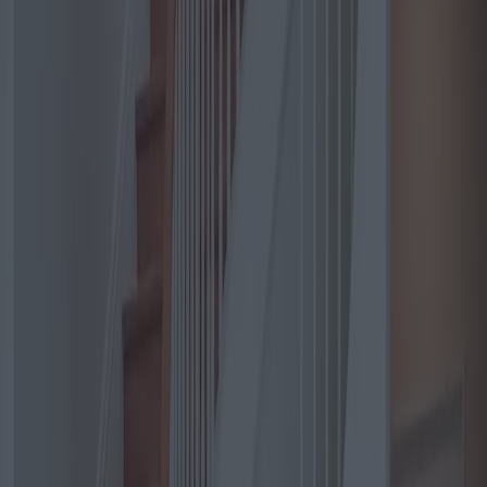
Dans le monde d'aujourd'hui, où l'accessibilité et le confort sont
primordiaux, les monte-escaliers courbes sont devenus un outil
essentiel pour les personnes à mobilité réduite. Contrairement aux
escaliers droits, les escaliers courbes, avec leurs courbes uniques,
nécessitent des solutions sur mesure, d'où la nécessité des monte-
escaliers courbes. Leur installation ne se résume pas à l'ajout d'un
élément matériel ; il s'agit d'améliorer la qualité de vie en
garantissant l'accessibilité de chaque étage du logement.