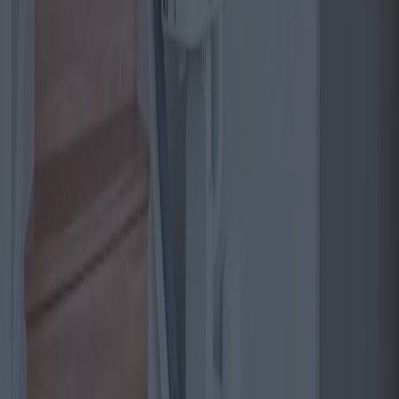
Guide pour acheter un appartement en
centre-ville
Acheter un appartement en centre-ville peut être une expérience
enrichissante, mais aussi complexe. Cet article explore les différentes
propositions, coûts et avantages liés à l'investissement immobilier
urbain, offrant un aperçu des problèmes potentiels et des options
pour les acheteurs potentiels.
2025-05-07
Redazione
Lire la suite