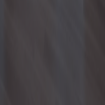
Accueil
Blog
À propos de nous
Contact
Politique de confidentialité
Politique relative aux cookies
1.0.5
© migliormutuo.it - Tous les droits sont réservés.
Dubhe SRL - Viale Adua, 4 - Sassari 07100