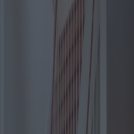
Monte-escaliers courbes à
usage domestique : options et
avantages
Catégorie
:
Blog
maison
Tag
:
#maison
#monte-escaliers
#monte-escaliers-courbés-pour-la-
maison
Partager
: