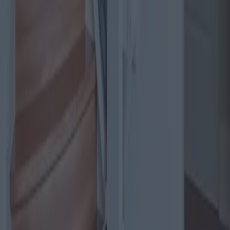
Structures de jardin : Guide pour choisir
les portails et les clôtures
Les structures de jardin, notamment les portails et les clôtures, jouent
un rôle crucial dans l'esthétique, la sécurité et l'intimité de la maison.
Cet article examine les différentes propositions, les coûts et les
avantages des portails et clôtures de jardin, en proposant une
comparaison complète des options disponibles.
2025-04-10
Redazione
Lire la suite