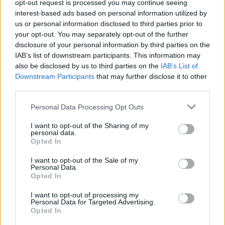
opt-out request is processed you may continue seeing
escaliers courbes nécessitent une installation professionnelle. Des
experts comme ceux de Liftavator et 101 Mobility veillent à ce que
interest-based ads based on personal information utilized by
le système de rails soit adapté aux contours de votre escalier,
us or personal information disclosed to third parties prior to
garantissant un déplacement fluide et sûr. Une installation mal
your opt-out. You may separately opt-out of the further
réalisée peut entraîner des dysfonctionnements ou des risques pour
disclosure of your personal information by third parties on the
la sécurité.
IAB’s list of downstream participants. This information may
Choisir le monte-escalier idéal ne se limite pas à comparer les prix et
also be disclosed by us to third parties on the
IAB’s List of
les modèles. Des critères tels que le poids, la taille et les difficultés
Downstream Participants
that may further disclose it to other
de mobilité de l'utilisateur doivent influencer votre décision. La
third parties.
réputation du fabricant et la disponibilité du service après-vente sont
tout aussi importantes.
Personal Data Processing Opt Outs
Enfin, si les avantages des monte-escaliers courbes sont évidents,
I want to opt-out of the Sharing of my
des idées reçues persistent. Certains pensent que l'installation d'un tel
personal data.
dispositif pourrait déprécier la valeur de leur propriété ; pourtant, des
Opted In
études suggèrent que les logements équipés de dispositifs
d'accessibilité peuvent intéresser un public plus large. Les experts
I want to opt-out of the Sale of my
affirment qu'avec le vieillissement de la population, les dispositifs
Personal Data.
facilitant l'accès sont de plus en plus perçus comme des
Opted In
investissements plutôt que comme des dépenses.
I want to opt-out of processing my
En conclusion, si l'investissement initial peut paraître conséquent,
Personal Data for Targeted Advertising.
l'amélioration de la qualité de vie offerte par un monte-escalier
Opted In
courbe est indéniable. En effectuant des recherches approfondies et