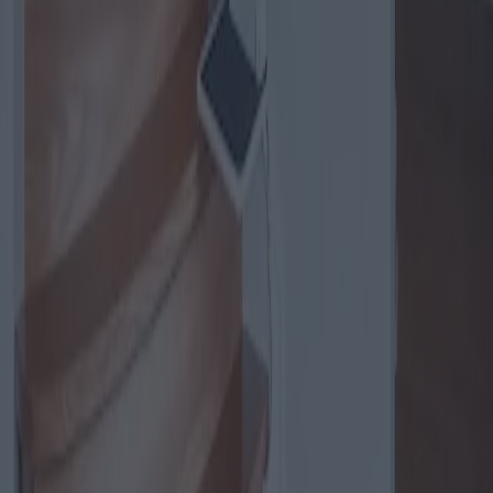
Structures de jardin pour la maison :
abris de jardin, gazebos et pergolas
Cet article explore les différentes options en matière de structures de
jardin, en se concentrant sur les abris de jardin, les tonnelles et les
pergolas. Il examine les avantages, les coûts et les problèmes
potentiels liés à l'achat de ces structures, en fournissant une
comparaison détaillée pour aider les propriétaires à prendre des
décisions éclairées.
2025-04-10
Redazione
Lire la suite