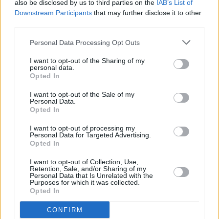
also be disclosed by us to third parties on the
IAB’s List of
Downstream Participants
that may further disclose it to other
third parties.
Personal Data Processing Opt Outs
Guide pour acheter un appartement en
centre-ville
I want to opt-out of the Sharing of my
personal data.
Opted In
Acheter un appartement en centre-ville peut être une expérience
enrichissante, mais aussi complexe. Cet article explore les différentes
I want to opt-out of the Sale of my
propositions, coûts et avantages liés à l'investissement immobil…
Personal Data.
Lire la suite
Opted In
I want to opt-out of processing my
Personal Data for Targeted Advertising.
Opted In
I want to opt-out of Collection, Use,
Retention, Sale, and/or Sharing of my
Personal Data that Is Unrelated with the
Purposes for which it was collected.
Opted In
CONFIRM