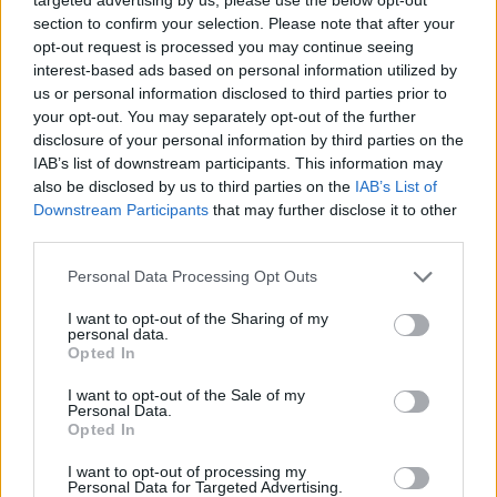
section to confirm your selection. Please note that after your
Il costo diventa un fattore determinante nella scelta del pavimento,
opt-out request is processed you may continue seeing
ed è opportuno valutare le spese iniziali e il valore a lungo termine.
Sebbene il legno massello e la pietra naturale offrano elevati ritorni
interest-based ads based on personal information utilized by
sull'investimento grazie alla loro longevità e al loro appeal sul
us or personal information disclosed to third parties prior to
mercato, i costi iniziali possono essere elevati. Al contrario, il vinile
your opt-out. You may separately opt-out of the further
e il laminato possono essere convenienti, ma potrebbero richiedere
disclosure of your personal information by third parties on the
una sostituzione anticipata. Secondo gli esperti di ristrutturazione,
IAB’s list of downstream participants. This information may
trovare il giusto equilibrio tra l'investimento iniziale e le potenziali
also be disclosed by us to third parties on the
IAB’s List of
spese future è fondamentale.
Downstream Participants
that may further disclose it to other
Quando si confrontano diverse proposte, è necessario essere attenti
third parties.
ai costi nascosti che potrebbero presentarsi. Ad esempio, la
rimozione di vecchi tappeti o pavimenti può comportare un aumento
Personal Data Processing Opt Outs
significativo del costo. Alcuni appaltatori potrebbero addebitare costi
per lo spostamento di mobili o per il posizionamento di elementi
I want to opt-out of the Sharing of my
fissi, come elettrodomestici pesanti. È consigliabile richiedere un
personal data.
preventivo dettagliato che includa tutte le possibili spese per evitare
Opted In
costi imprevisti.
I want to opt-out of the Sale of my
Un passaggio fondamentale per la scelta del pavimento giusto è
Personal Data.
comprendere la natura specifica dell'ambiente a cui sarà esposto. Le
Opted In
aree ad alto calpestio richiedono materiali resilienti, mentre le zone
soggette a umidità potrebbero trarre maggiori benefici da piastrelle o
I want to opt-out of processing my
vinile resistente all'acqua. Dare per scontato che un'unica soluzione
Personal Data for Targeted Advertising.