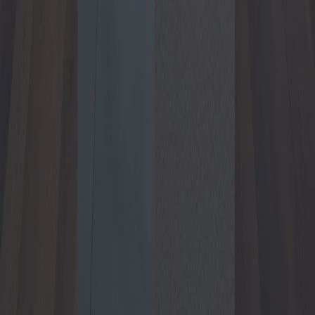
Strutture da giardino per la casa:
capannoni, gazebo e pergolati
Questo articolo esplora le diverse opzioni per le strutture da
giardino, concentrandosi su casette, gazebo e pergolati. Esamina i
vantaggi, i costi e i potenziali problemi associati all'acquisto di
queste strutture, fornendo un confronto dettagliato per aiutare i
proprietari di casa a prendere decisioni consapevoli.