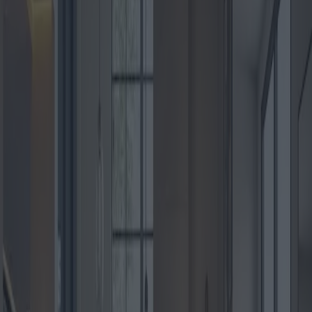
Installazione di pavimenti per
la casa: varietà di scelte e costi
Categoria
:
Blog
casa
Tag
:
#casa
#pavimento
#rivestimento-per-pavimenti-per-la-casa
Condividi
: