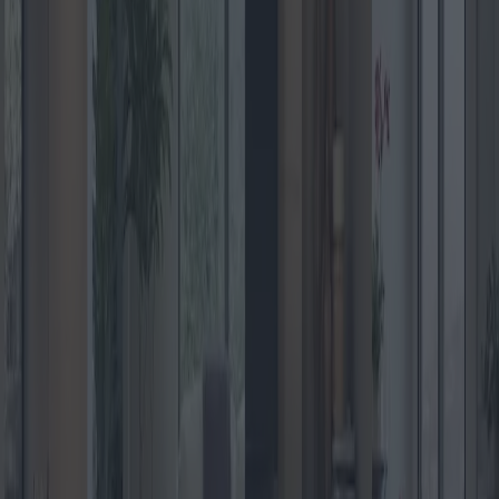
Quando si tratta di ristrutturare la casa, l'installazione di pavimenti è
uno degli investimenti più significativi che si possano fare. Può
aumentare significativamente il valore estetico della casa e, di
conseguenza, il suo valore di mercato. Tuttavia, data la miriade di
opzioni disponibili, è fondamentale scegliere con attenzione il tipo di
pavimento giusto, che si adatti sia al proprio gusto personale che alle
proprie esigenze pratiche. Tra le opzioni disponibili, troverete
parquet, piastrelle, vinile, laminato e moquette, ognuna con i suoi
pro e contro.
I pavimenti in legno massello rappresentano un'opzione senza
tempo, apprezzati per la loro durevolezza e la capacità di aggiungere