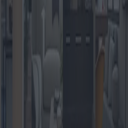
calore ed eleganza a qualsiasi ambiente. Il costo, tuttavia, può essere
elevato, soprattutto non solo per i materiali stessi, ma anche per la
posa. È importante notare che il legno massello richiede una
manutenzione periodica per mantenere la sua lucentezza nel tempo.
Esistono principalmente due tipi di pavimenti in legno massello:
massello e ingegnerizzato. Il legno massello è ricavato interamente
da un unico pezzo di legno, garantendo longevità ma può essere
soggetto a deformazioni dovute all'umidità. Il legno ingegnerizzato,
invece, è costituito da un'impiallacciatura di vero legno su una base
composita, offrendo una migliore resistenza all'umidità e alle
variazioni di temperatura.
Le piastrelle sono un'altra scelta popolare, soprattutto in aree
soggette a umidità, come bagni e cucine. La loro natura
impermeabile le rende un'opzione pratica. Le piastrelle sono
disponibili in vari materiali come ceramica, porcellana e pietra
naturale, ognuno con caratteristiche e valore estetico diversi. È
importante notare che la posa delle piastrelle può richiedere molto
lavoro e in genere richiede l'intervento di un professionista per
ottenere il miglior risultato, il che incide sui costi complessivi. Le
piastrelle in ceramica sono generalmente più economiche, ma
potrebbero non avere la resistenza delle piastrelle in gres
porcellanato, che possono resistere a un calpestio più intenso.
I pavimenti in vinile hanno acquisito sempre più popolarità negli