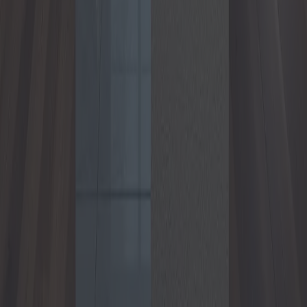
Strutture da giardino: guida alla scelta di
cancelli e recinzioni
Le strutture da giardino, in particolare cancelli e recinzioni, svolgono
un ruolo cruciale nel migliorare l'estetica, la sicurezza e la privacy
della casa. Questo articolo approfondisce diverse proposte, i costi e i
vantaggi di cancelli e recinzioni da giardino, offrendo un confronto
completo delle opzioni disponibili.
2025-04-10
Redazione
Leggi di più