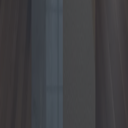
Guida all'acquisto di un appartamento
nei centri città
Acquistare un appartamento in centro città può essere un'impresa
gratificante ma impegnativa. Questo articolo esplora diverse
proposte, costi e vantaggi associati agli investimenti immobiliari
urbani, offrendo spunti su potenziali problemi e opzioni per i
potenziali acquirenti.
2025-05-07
Redazione
Leggi di più