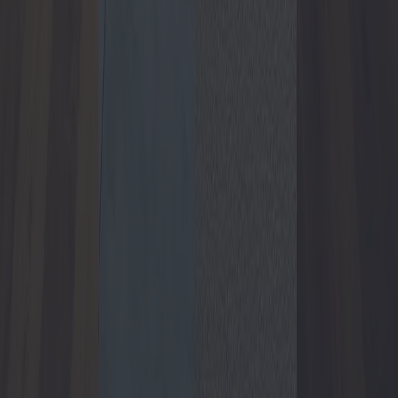
Scegliere le finestre e le porte giuste è fondamentale per migliorare
l'estetica, l'efficienza energetica e il valore complessivo della propria
casa. Questo articolo approfondisce le diverse opzioni disponibili sul
mercato, i rispettivi costi e vantaggi, e fornisce spunti su come fare
scelte convenienti senza compromettere la qualità.
2025-04-10
Redazione
Leggi di più