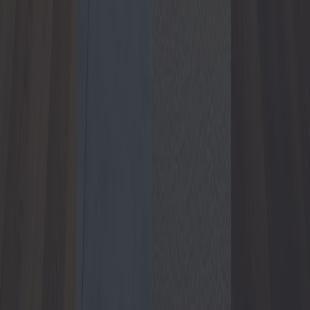
2025-04-10
Redazione
Leggi di più
Finestre e porte: costi e vantaggi per la
tua casa