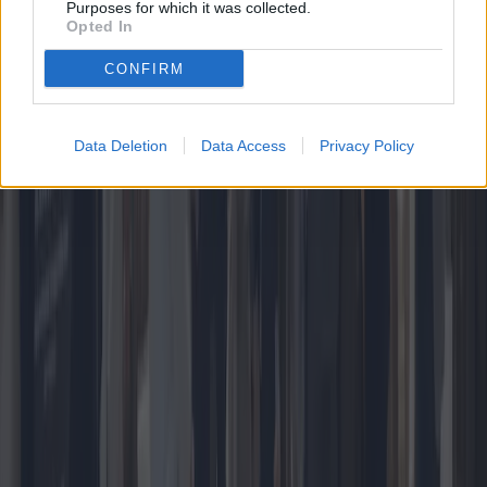
Purposes for which it was collected.
Opted In
CONFIRM
Data Deletion
Data Access
Privacy Policy
Manœuvres budgétaires 2025 : impacts
sur l'épargne des ménages
Le plan budgétaire 2025 proposé par le gouvernement italien devrait
entraîner des changements importants, susceptibles d’avoir des
répercussions sur l’épargne des familles italiennes. Cet article