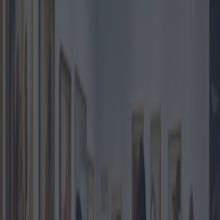
Le monde de l'art a été témoin d'un événement marquant lorsque le
Fonds d'investissement d'Abou Dhabi (ADIF) a acquis une
participation importante dans Sotheby's, l'une des maisons de vente
aux enchères les plus anciennes et les plus prestigieuses au monde.
Cette opération signifie une expansion stratégique des richesses du
Moyen-Orient vers les actifs culturels occidentaux, mettant en
évidence un mélange de stratégie financière et d'engagement
culturel.