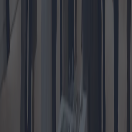
petites villes italiennes
Ces dernières années, les transactions immobilières dans les petites
villes italiennes ont considérablement augmenté. Cette tendance est
alimentée par un intérêt croissant pour le style de vie unique que ces
villes offrent, associé à une augmentation des possibilités de travail à
distance. L'article examine les facteurs contribuant à ce phénomène
et identifie certaines des zones les plus prisées par les acheteurs
potentiels.
2024-11-07
Redazione
Lire la suite