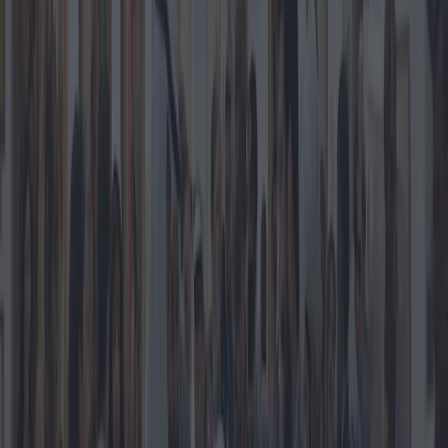
Fondée en 1744, Sotheby's est synonyme de luxe et de ventes aux
enchères de grande envergure. Connue pour gérer les ventes
d'œuvres d'art rares, d'objets historiques et d'objets de collection de
grande valeur, son acquisition par ADIF, l'un des fonds souverains
les plus influents au monde, soulève des questions pertinentes sur
l'avenir de l'art et du patrimoine.
L'un des principaux avantages de cette acquisition est l'apport
potentiel de capitaux au sein de Sotheby's. Grâce au soutien
financier d'ADIF, Sotheby's peut étendre sa portée mondiale et
améliorer ses avancées technologiques, notamment dans les ventes
aux enchères en ligne et la présence numérique, qui sont devenues
cruciales à l'ère post-pandémie.
En outre, la position d’Abou Dhabi en tant que pôle artistique et
culturel en plein essor au Moyen-Orient peut s’avérer bénéfique.
L’investissement pourrait ouvrir la voie à des expositions et des
échanges plus importants entre l’Occident et le Moyen-Orient, ce
qui pourrait conduire à une scène artistique plus riche et plus
diversifiée.
Cette relation n'est toutefois pas sans complexité. Les critiques
estiment que l'incursion de fonds d'investissement importants dans le
domaine culturel risque de marchandiser l'art et d'altérer sa valeur
intrinsèque. Ils craignent que les priorités commerciales d'un fonds