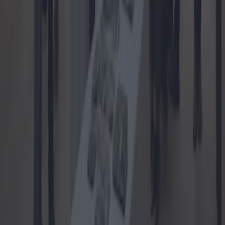
Les règles du bonus New House :
déductions fiscales et éligibilité
Les nouvelles règles relatives aux primes d'habitation introduisent
des changements importants dans les déductions fiscales pour les
rénovations et les améliorations de l'efficacité énergétique des
logements. Cet article examine en détail ces réglementations, les
critères d'éligibilité et les avantages, en proposant une analyse
approfondie pour les propriétaires.
2024-11-06
Redazione
Lire la suite