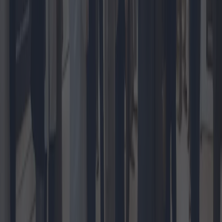
examine en détail les manœuvres budgétaires, les changements
économiques attendus et les points de vue des experts et des
décideurs politiques.
2024-11-11
Redazione
Lire la suite
L'essor des ventes immobilières dans les