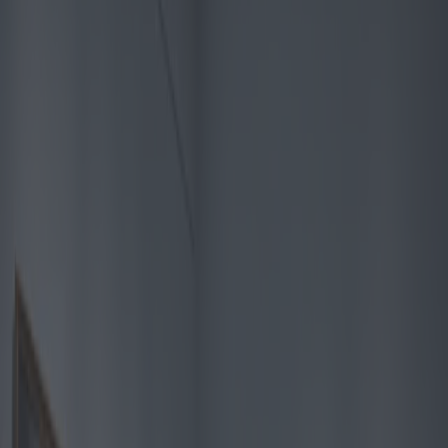
Un fonds d'investissement
d'Abou Dhabi acquiert une
participation dans Sotheby's
Catégorie
:
Blog
économie
Tag
:
#économie
#finance-economie-fonds-actualites
#finance-fr
#fonds
#nouvelles
Partager
: