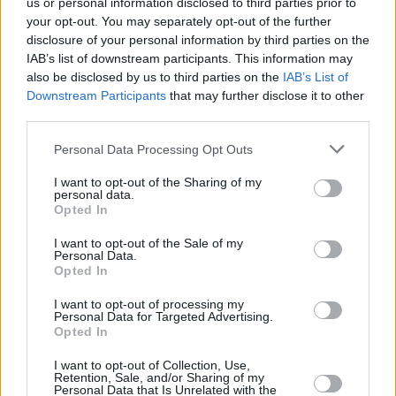
us or personal information disclosed to third parties prior to
L'influence du marché est un autre sujet de préoccupation. Avec un
your opt-out. You may separately opt-out of the further
soutien financier important, Sotheby's pourrait obtenir un avantage
disclosure of your personal information by third parties on the
indu sur ses concurrents, ce qui pourrait conduire à des
IAB’s list of downstream participants. This information may
comportements monopolistiques dans le monde des ventes aux
also be disclosed by us to third parties on the
IAB’s List of
enchères d'art. Cela pourrait étouffer la concurrence et conduire à
Downstream Participants
that may further disclose it to other
des prix plus élevés, ce qui aurait des conséquences sur les
third parties.
collectionneurs et, en fin de compte, sur l'accessibilité de l'art.
En conclusion, si l’acquisition stratégique d’une participation dans
Personal Data Processing Opt Outs
Sotheby’s par le Fonds d’investissement d’Abou Dhabi présente
plusieurs avantages, comme l’autonomisation financière et les
I want to opt-out of the Sharing of my
échanges culturels, elle soulève également des questions complexes
personal data.
concernant la marchandisation culturelle, la gestion éthique et la
Opted In
concurrence sur le marché. Elle reflète une tendance plus large
d’influences géopolitiques qui remodèlent les paysages culturels et
I want to opt-out of the Sale of my
Personal Data.
économiques. À mesure que le partenariat mûrit, il sera essentiel de
Opted In
surveiller ces dynamiques pour s’assurer que si les objectifs
financiers et culturels sont atteints, ils ne se font pas au détriment de
l’intégrité et de la diversité du monde de l’art.
I want to opt-out of processing my
Personal Data for Targeted Advertising.
Opted In
Publié
:
2024-08-13
De
:
Redazione
I want to opt-out of Collection, Use,
Cela pourrait vous intéresser
Retention, Sale, and/or Sharing of my
Personal Data that Is Unrelated with the