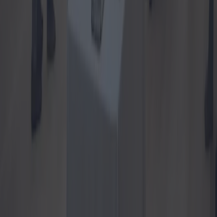
Comment fonctionnent les prêts
hypothécaires à 100% pour les jeunes ?
Le programme de prêt hypothécaire à 100 % destiné aux jeunes est
devenu une avenue importante pour les futurs propriétaires. Ce
guide explore le fonctionnement de ces prêts hypothécaires, les
garanties nécessaires et les critères d'éligibilité pour les personnes
qui recherchent une telle aide financière.
2024-10-07
Redazione
Lire la suite