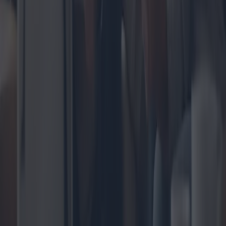
L'essor des ventes immobilières dans les
petites villes italiennes
Ces dernières années, les transactions immobilières dans les petites
villes italiennes ont considérablement augmenté. Cette tendance est
alimentée par un intérêt croissant pour le style de vie unique que ces
villes offrent, associé à une augmentation des possibilités de travail à
distance. L'article examine les facteurs contribuant à ce phénomène
et identifie certaines des zones les plus prisées par les acheteurs
potentiels.
2024-11-07
Redazione
Lire la suite