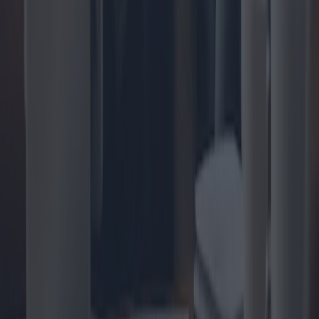
Les règles du bonus New House :
déductions fiscales et éligibilité
Les nouvelles règles relatives aux primes d'habitation introduisent
des changements importants dans les déductions fiscales pour les
rénovations et les améliorations de l'efficacité énergétique des
logements. Cet article examine en détail ces réglementations, les
critères d'éligibilité et les avantages, en proposant une analyse
approfondie pour les propriétaires.
2024-11-06
Redazione
Lire la suite