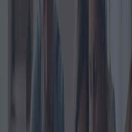
Ces dernières années, les familles italiennes ont dû faire face à des
difficultés financières de plus en plus importantes. Le coût de la vie
ne cessant d’augmenter, les dépenses obligatoires – ces charges non
négociables telles que les services publics, le logement et les
transports – pèsent de plus en plus lourd dans les revenus des
ménages. Selon les dernières analyses de Confcommercio, la
Confédération générale italienne des entreprises, des professions
libérales et des travailleurs indépendants, ces dépenses
indispensables pèsent lourdement sur le budget des ménages italiens