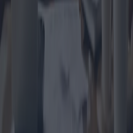
Comment fonctionnent les prêts
hypothécaires à 100% pour les jeunes ?
Le programme de prêt hypothécaire à 100 % destiné aux jeunes est
devenu une avenue importante pour les futurs propriétaires. Ce
guide explore le fonctionnement de ces prêts hypothécaires, les
garanties nécessaires et les critères d'éligibilité pour les personnes
qui recherchent une telle aide financière.