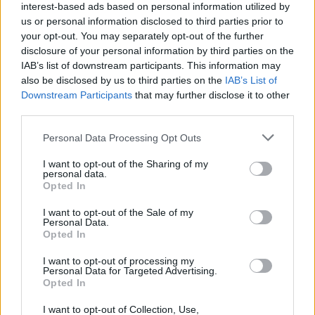
mythes sur les dépenses et l’épargne pour relever efficacement ces
interest-based ads based on personal information utilized by
défis économiques.
us or personal information disclosed to third parties prior to
your opt-out. You may separately opt-out of the further
D’un autre côté, les familles et les entrepreneurs innovent en
disclosure of your personal information by third parties on the
trouvant des moyens créatifs pour gérer leurs obligations. Qu’il
IAB’s list of downstream participants. This information may
s’agisse d’investir dans des sources d’énergie renouvelables pour
réduire les factures d’électricité ou de faire du covoiturage pour
also be disclosed by us to third parties on the
IAB’s List of
réduire les frais de transport, ces solutions représentent la résilience
Downstream Participants
that may further disclose it to other
et l’ingéniosité face à l’adversité financière.
third parties.
Pour l’avenir, des analystes comme Russo suggèrent qu’une
Personal Data Processing Opt Outs
combinaison d’éducation à la gestion financière personnelle, de
soutien gouvernemental et d’ajustements de la politique économique
I want to opt-out of the Sharing of my
sera nécessaire pour alléger le fardeau qui pèse sur les ménages
personal data.
italiens. Sans de telles mesures, l’écart entre les familles à revenus
Opted In
élevés et à faibles revenus risque de s’accroître.
I want to opt-out of the Sale of my
Alors que l'Italie continue de naviguer dans ces eaux économiques
Personal Data.
difficiles, les informations fournies par Confcommercio seront d'une
Opted In
valeur inestimable pour les décideurs politiques, les entreprises et les
familles. Il ne s'agit pas seulement de survivre au climat économique
I want to opt-out of processing my
actuel, mais d'y prospérer en s'adaptant et en surmontant ces défis
Personal Data for Targeted Advertising.
financiers.
Opted In
Publié
:
2024-08-29
De
:
Redazione
I want to opt-out of Collection, Use,