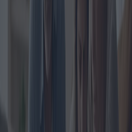
moyens.
Le rapport de Confcommercio met en évidence une tendance
inquiétante : le pourcentage des revenus consacrés à ces coûts fixes
ne cesse d'augmenter, ce qui laisse moins de place aux dépenses
discrétionnaires. Cette situation n'est pas seulement due à un
resserrement des budgets personnels, mais a également des
répercussions économiques plus larges, limitant potentiellement les
dépenses de consommation, qui sont pourtant un moteur essentiel de
la croissance économique.
Traditionnellement, les ménages italiens consacraient une part
importante de leur budget à l’alimentation et au logement.
Cependant, des données récentes montrent que les coûts des services
publics et des transports pèsent désormais également sur les finances
des ménages. Cette évolution reflète des changements économiques
plus vastes, notamment la hausse des prix de l’énergie et
l’augmentation des besoins de mobilité, qui ont été exacerbés par les
pressions économiques mondiales.
Les experts estiment que cette situation pourrait conduire à une
vulnérabilité financière accrue des familles, en particulier celles qui
se situent dans les tranches de revenus les plus faibles. L'économiste
Antonio Russo note : « Lorsqu'une part trop importante des revenus
est consacrée à des dépenses inévitables, les familles n'ont que peu