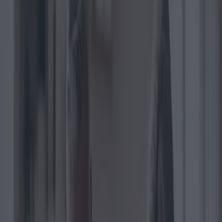
Le poids croissant des dépenses
obligatoires sur les budgets des
familles italiennes
Catégorie
:
Blog
économie
Tag
:
#économie
#finance-fr
#finances-economie-impots-actualités
#impôts
#nouvelles
Partager
: