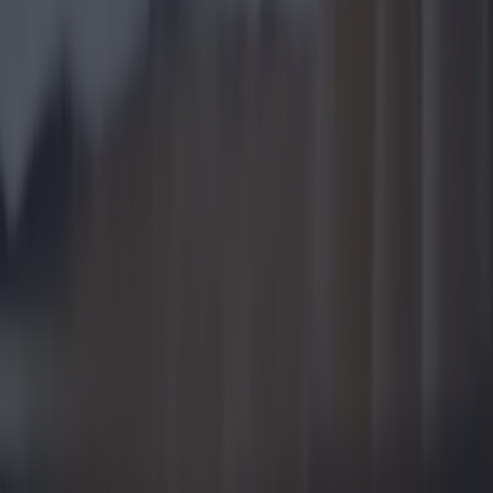
Accueil
Blog
À propos de nous
Contact
Politique de confidentialité
Politique relative aux cookies
1.0.5
© migliormutuo.it - Tous les droits sont réservés.
Dubhe SRL - Viale Adua, 4 - Sassari 07100
VAT: 02979500903