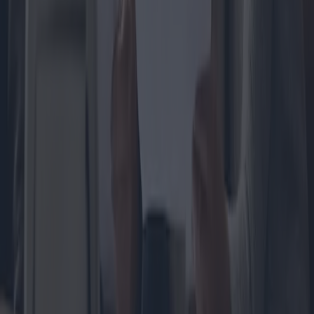
Le plan budgétaire 2025 proposé par le gouvernement italien devrait
entraîner des changements importants, susceptibles d’avoir des
répercussions sur l’épargne des familles italiennes. Cet article
examine en détail les manœuvres budgétaires, les changements
économiques attendus et les points de vue des experts et des
décideurs politiques.
2024-11-11
Redazione
Lire la suite