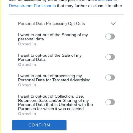
Pubblicato
:
2025-04-02
Da
:
Redazione
Downstream Participants
that may further disclose it to other
Potrebbe interessarti
third parties.
Personal Data Processing Opt Outs
I want to opt-out of the Sharing of my
personal data.
Opted In
I want to opt-out of the Sale of my
Personal Data.
Opted In
I want to opt-out of processing my
Personal Data for Targeted Advertising.
Opted In
I want to opt-out of Collection, Use,
Retention, Sale, and/or Sharing of my
Personal Data that Is Unrelated with the
Purposes for which it was collected.
Opted In
La rivoluzione verde: costi, opzioni e
CONFIRM
vantaggi delle stazioni di ricarica