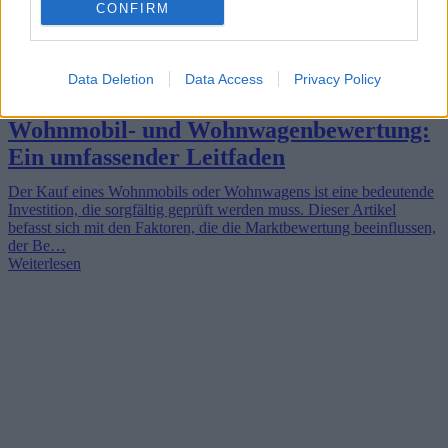
CONFIRM
Data Deletion
Data Access
Privacy Policy
Wohnmobil- und Wohnwagenbewertung:
Ein umfassender Leitfaden
Der Kauf eines Wohnmobils oder Wohnwagens ist eine bedeutende
Investition, die sorgfältig geprüft werden muss. Dieser Artikel
befasst sich mit den Faktoren, die die Marktbewertung beeinflussen,
der Be…
Weiterlesen